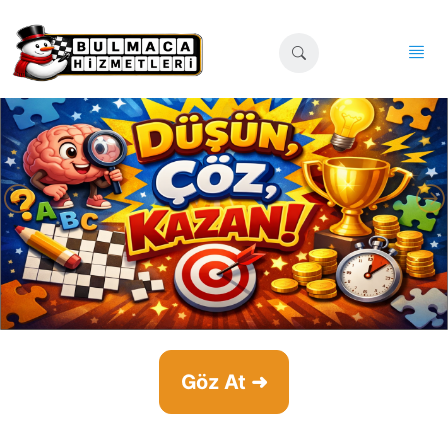
Göz At ➜