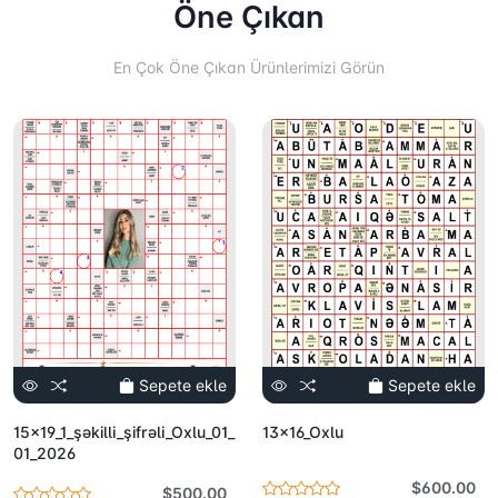
Öne Çıkan
En Çok Öne Çıkan Ürünlerimizi Görün
Sepete ekle
Sepete ekle
15x19_1_şəkilli_şifrəli_Oxlu_01_
13x16_Oxlu
01_2026
$600.00
$500.00