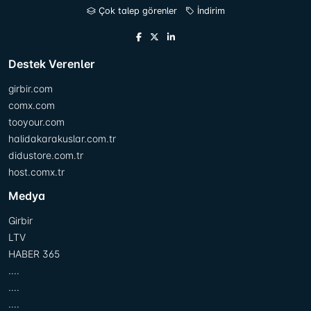
Çok talep görenler
İndirim
Destek Verenler
girbir.com
comx.com
tooyour.com
halidakarakuslar.com.tr
didustore.com.tr
host.comx.tr
Medya
Girbir
LTV
HABER 365
....
....
....