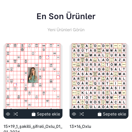
En Son Ürünler
Yeni Ürünleri Görün
Sepete ekle
Sepete ekle
15x19_1_şəkilli_şifrəli_Oxlu_01_
13x16_Oxlu
01_2026