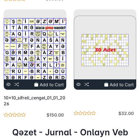
Add to Cart
Add to Cart
10x10_sifreli_cengel_01_01_20
26
$32.00
$150.00
Qəzet - Jurnal - Onlayn Veb