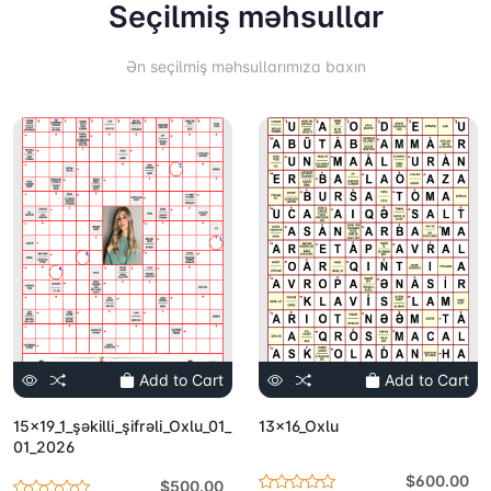
Seçilmiş məhsullar
Ən seçilmiş məhsullarımıza baxın
Add to Cart
Add to Cart
15x19_1_şəkilli_şifrəli_Oxlu_01_
13x16_Oxlu
01_2026
$600.00
$500.00