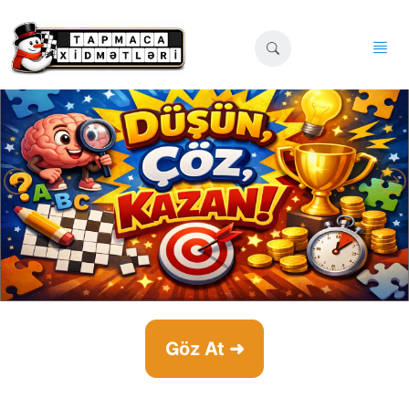
Göz At ➜