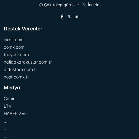
Çok talep görenler
İndirim
Destek Verenler
girbir.com
comx.com
tooyour.com
halidakarakuslar.com.tr
didustore.com.tr
host.comx.tr
Medya
Girbir
LTV
HABER 365
....
....
....