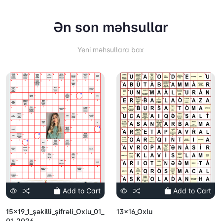
Ən son məhsullar
Yeni məhsullara bax
Add to Cart
Add to Cart
15x19_1_şəkilli_şifrəli_Oxlu_01_
13x16_Oxlu
01_2026